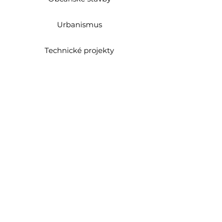
Urbanismus
Technické projekty
Polyfunkce Zbraslav
Kategorie:
administrativa
Lokace:
Zbraslav
2016
Rok:
soukromý investor
Klient
architektonická studie,
Rozsah:
projekt pro stavební
povolení
Popis: